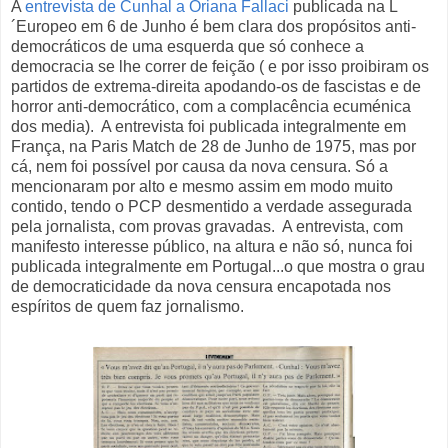
A
entrevista de Cunhal a Oriana Fallaci
publicada na L
´Europeo em 6 de Junho é bem clara dos propósitos anti-
democráticos de uma esquerda que só conhece a
democracia se lhe correr de feição ( e por isso proibiram os
partidos de extrema-direita apodando-os de fascistas e de
horror anti-democrático, com a complacência ecuménica
dos media). A entrevista foi publicada integralmente em
França, na Paris Match de 28 de Junho de 1975, mas por
cá, nem foi possível por causa da nova censura. Só a
mencionaram por alto e mesmo assim em modo muito
contido, tendo o PCP desmentido a verdade assegurada
pela jornalista, com provas gravadas. A entrevista, com
manifesto interesse público, na altura e não só, nunca foi
publicada integralmente em Portugal...o que mostra o grau
de democraticidade da nova censura encapotada nos
espíritos de quem faz jornalismo.